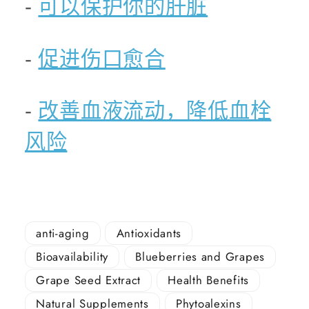
-
可以保护你的肝脏
-
促进伤口愈合
-
改善血液流动，降低血栓
风险
anti-aging
Antioxidants
Bioavailability
Blueberries and Grapes
Grape Seed Extract
Health Benefits
Natural Supplements
Phytoalexins