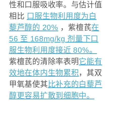
性和口服吸收率。与估计值
相比
口服生物利用度为白
藜芦醇的 20%
，紫檀芪
在
56 至 168mg/kg 剂量下口
服生物利用度接近 80%。
紫檀芪的清除率表明
它能有
效地在体内生物累积
，其双
甲氧基使其
比补充的白藜芦
醇更容易扩散到细胞中。