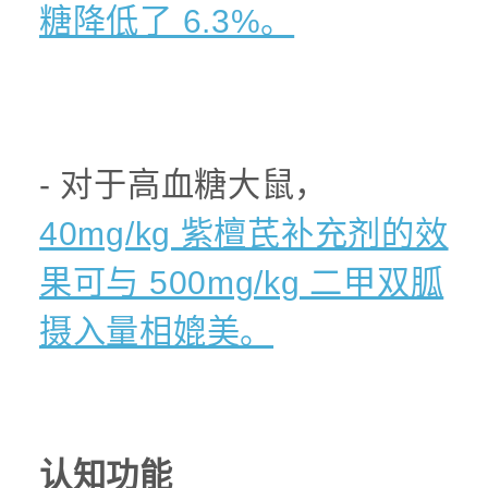
糖降低了 6.3%。
- 对于高血糖大鼠，
40mg/kg 紫檀芪补充剂的效
果可与 500mg/kg 二甲双胍
摄入量相媲美。
认知功能