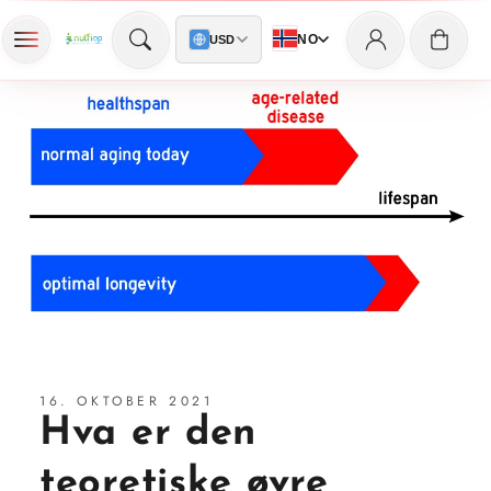
Log
Skip to content
Cart
NO
USD
in
16. OKTOBER 2021
Hva er den
teoretiske øvre